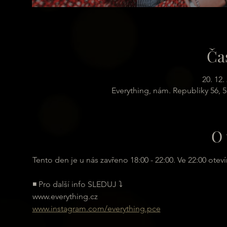
Ča
20. 12.
Everything, nám. Republiky 56, 
O 
Tento den je u nás zavřeno 18:00 - 22:00. Ve 22:00 oteví
◾ Pro další info SLEDUJ ⤵
www.everything.cz
www.instagram.com/everything.pce