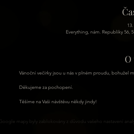
Ča
13.
Everything, nám. Republiky 56, 
O 
Vánoční večírky jsou u nás v plném proudu, bohužel 
Děkujeme za pochopení.
Těšíme na Vaši návštěvu někdy jindy!
Google mapy byly zablokovány z důvodu vašeho nastavení analy