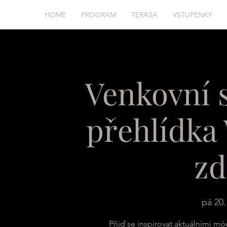
HOME
PROGRAM
TERASA
VSTUPENKY
Venkovní 
přehlídka 
z
pá 20.
Přijď se inspirovat aktuálními mód