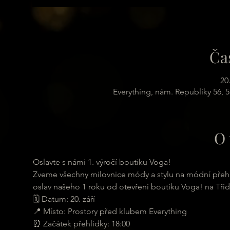
Ča
20
Everything, nám. Republiky 56, 
O 
Oslavte s námi 1. výročí boutiku Voga!
Zveme všechny milovnice módy a stylu na módní přehl
oslav našeho 1 roku od otevření boutiku Voga! na Tříd
🗓 Datum: 20. září
📍 Místo: Prostory před klubem Everything
⏰ Začátek přehlídky: 18:00