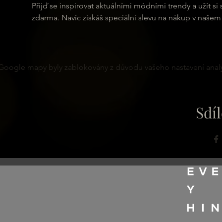
Přijď se inspirovat aktuálními módními trendy a užít si 
zdarma. Navíc získáš speciální slevu na nákup v našem
Google mapy byly zablokovány z důvodu vašeho nastavení analy
Sdíl