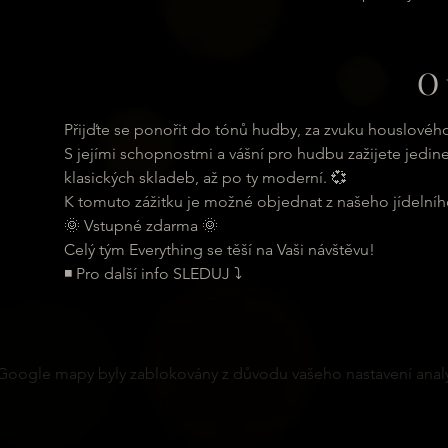
O 
Přijďte se ponořit do tónů hudby, za zvuku houslového
S jejími schopnostmi a vášní pro hudbu zažijete jedine
klasických skladeb, až po ty moderní. 💞
K tomuto zážitku je možné objednat z našeho jídelní
🌞 Vstupné zdarma 🌞
Celý tým Everything se těší na Vaši návštěvu!
◾ Pro další info SLEDUJ ⤵
Google mapy byly zablokovány z důvodu vašeho nastavení analy