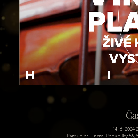
Ča
14. 6. 2024 
Pardubice I, nám. Republiky 56,