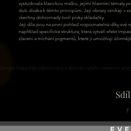
vystudovala klasickou malbu, jejími hlavními tématy jso
duši diváka k těmto principům. Její obrazy vznikají v
všechny dohromady tvoří prvky skládačky.
Její díla jsou na první pohled rozpoznatelná díky své v
například specifická struktura, která vytváří efekt imp
zlacení a míchání pigmentů, které jí umožňují účinnější 
Google mapy byly zablokovány z důvodu vašeho nastavení analy
Sdíl