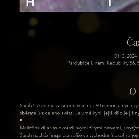
Ča
01. 3. 2024 
Pardubice I, nám. Republiky 56,
O 
Sarah I. Avni má za sebou více než 90 samostatných výst
sběratelů z celého světa. Je umělkyní, jejíž dílo je již ny
◾ 
Malířčina díla vás okouzlí svými živými barvami, skrytý
Sarah nachází inspiraci spíše ve východní filozofii a j