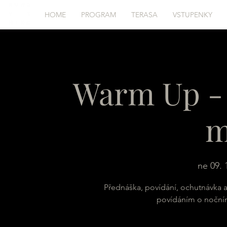
HOME
PROGRAM
TERASA
VSTUPENKY
Warm Up - 
m
ne 09. 
Přednáška, povídání, ochutnávka as
povídáním o nočním