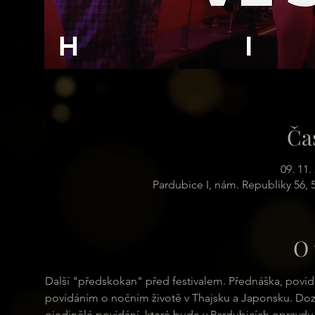
Ča
09. 11.
Pardubice I, nám. Republiky 56,
O 
Další "předskokan" před festivalem. Přednáška, povídán
povídáním o nočním životě v Thajsku a Japonsku. Dozvít
ojedinělé povídání, které bude v Pardubicích opravdu