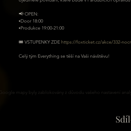
📢 OPEN:
▪️Door 18:00
▪️Produkce 19:00-21:00
🎟 VSTUPENKY ZDE 
https://foxticket.cz/akce/332-no
Celý tým Everything se těší na Vaši návštěvu!
Google mapy byly zablokovány z důvodu vašeho nastavení analy
Sdíl