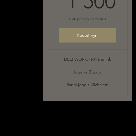
1 500
Platí po dobu 6 měsíců
Koupit nyní
DEEPWORK/TRX-trénink
Joga se Zuzkou
Ranní joga s Michalem