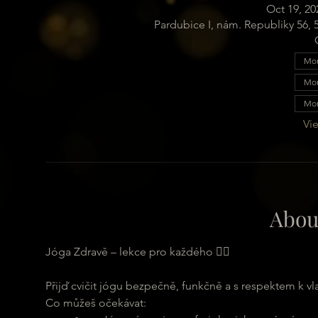
Oct 19, 20
Pardubice I, nám. Republiky 56,
Mon
Mon
Mon
Vie
Abou
Jóga Zdravě – lekce pro každého 🧘‍♂️
Přijď cvičit jógu bezpečně, funkčně a s respektem k vl
Co můžeš očekávat: