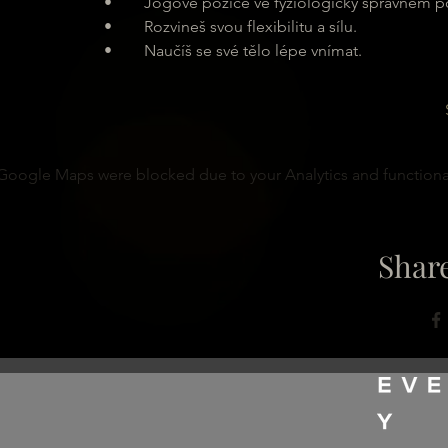
	•	Jógové pozice ve fyziologicky správném pos
	•	Rozvineš svou flexibilitu a sílu.
	•	Naučíš se své tělo lépe vnímat.
Google Maps were blocked due to your Analytics and functional
Share