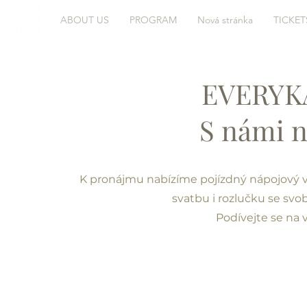
ABOUT US
PROGRAM
Nová stránka
TICKET
EVERYKÁ
S námi n
K pronájmu nabízíme pojízdný nápojový va
svatbu i rozlučku se sv
Podívejte se na 