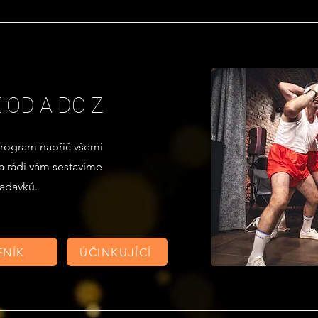
 OD A DO Z
program napříč všemi
a rádi vám sestavíme
žadavků.
ENÍK
ÚČINKUJÍCÍ