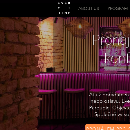
ABOUT US
PROGRAM
Proná
konf
Ať už pořádáte šk
nebo oslavu, Eve
Pardubic. Objevte
Společně vytvoř
PRONÁJEM PRO 