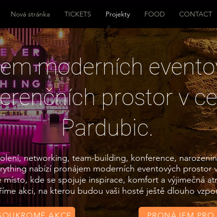
Nová stránka
TICKETS
Projekty
FOOD
CONTACT
jem moderních evento
erenčních prostor v c
Pardubic.
olení, networking, team-building, konference, narozenin
rything nabízí pronájem moderních eventových prostor v
 místo, kde se spojuje inspirace, komfort a výjimečná at
íme akci, na kterou budou vaši hosté ještě dlouho vzpo
SOUKROMÉ AKCE
PRONÁJEM PRO 