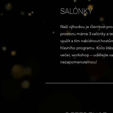
SALÓNKY
Naší výhodou je členitost pr
prostoru máme 3 salónky a te
využít a tím nabídnout host
hlavního programu. Kolo štěst
večer, workshop – udělejte va
nezapomenutelnou!