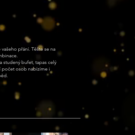
 vašeho přání. Těšte se na
ombinace.
 a studený bufet, tapas celý
 počet osob nabízíme i
běd.