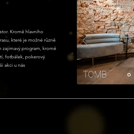
ostor. Kromě hlavního
rasu, které je možné různě
ům zajímavý program, kromě
í, fotbálek, pokerový
ši akci u nás
TOMB