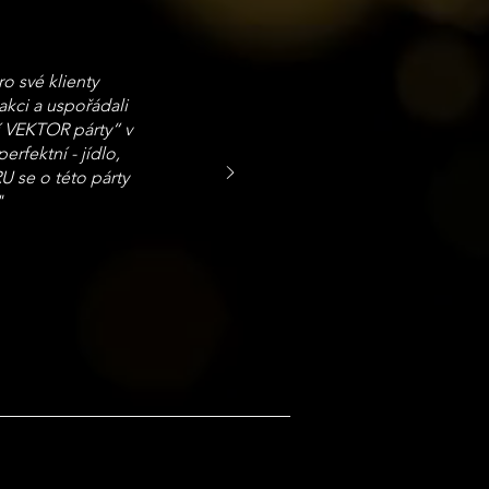
o své klienty
akci a uspořádali
í VEKTOR párty“ v
erfektní - jídlo,
U se o této párty
"