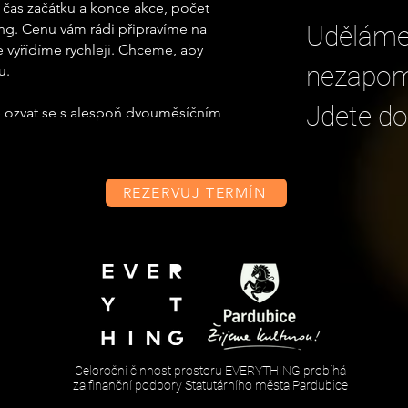
 čas začátku a konce akce, počet
ing. Cenu vám rádi připravíme na
Uděláme 
 vyřídíme rychleji. Chceme, aby
nezapom
u.
Jdete do
je ozvat se s alespoň dvouměsíčním
REZERVUJ TERMÍN
Celoroční činnost prostoru EVERYTHING probíhá
za finanční podpory Statutárního města Pardubice