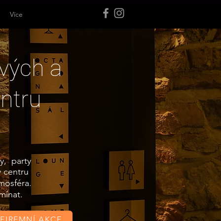
Více
vých a
entru
y, party
 centru
mosféra.
mínat.
FIREMNÍ AKCE