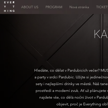
ABOUT US
PROGRAM
Nová stránka
TICKET
KA
Hledáte, co dělat v Pardubicích večer? MUS
a party v srdci Pardubic. Užijte si jedine
sety i nejlepšími drinky ve městě. Náš tane
prostředí a moderní zvuk. Ať už plánujete 
najdete vše, co dělá noční život v Pardu
objevit, proč je Everything o