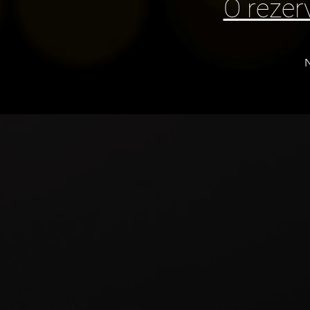
O rezer
N