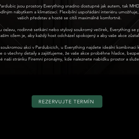
 Pardubic jsou prostory Everything snadno dostupné jak autem, tak MHD
ným nábytkem a klimatizací. Flexibilní uspořádání interiéru umožňuje
vašich představ a hosté se cítili maximálně komfortně.
 oslavu, rodinné setkání nebo stylový soukromý večírek, Everything se 
m cílem je, aby každý host odcházel spokojený a aby vaše akce zůstala
oukromou akci v Pardubicích, u Everything najdete ideální kombinaci k
se o všechny detaily a zajišťujeme, že vaše akce proběhne hladce, bezp
 také naši stránku Firemní pronájmy, kde naleznete nabídku prostor a sl
REZERVUJTE TERMÍN