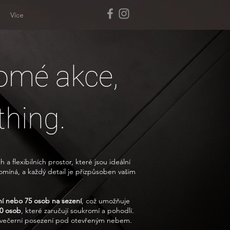
Více
omé akce,
thing.
 flexibilních prostor, které jsou ideální
pomíná, a každý detail je přizpůsoben vašim
ní nebo 75 osob na sezení
, což umožňuje
20 osob
, které zaručují soukromí a pohodlí.
bo večerní posezení pod otevřeným nebem.