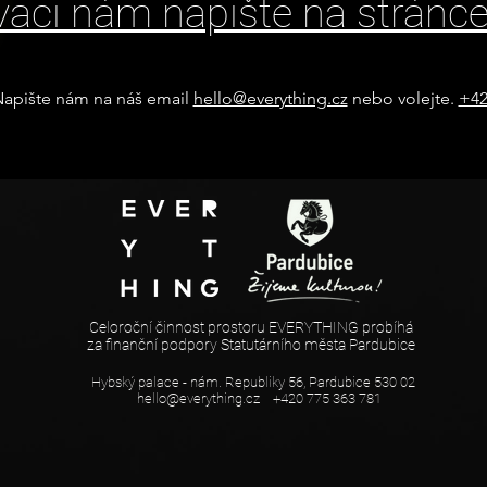
vaci nám napište na stránce
apište nám na náš email
hello@everything.cz
nebo volejte.
+42
Celoroční činnost prostoru EVERYTHING probíhá
za finanční podpory Statutárního města Pardubice
Hybský palace - nám. Republiky 56, Pardubice 530 02
hello@everything.cz
+420 775 363 781