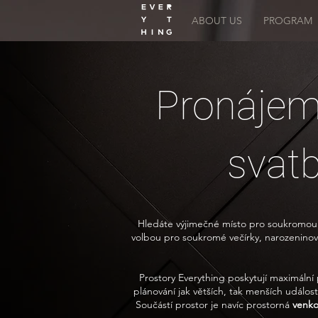
ABOUT US
PROGRAM
Pronájem
svatb
Hledáte výjimečné místo pro soukromou ak
volbou pro soukromé večírky, narozeninové 
Prostory Everything poskytují maximální 
plánování jak větších, tak menších událost
Součástí prostor je navíc prostorná
venko