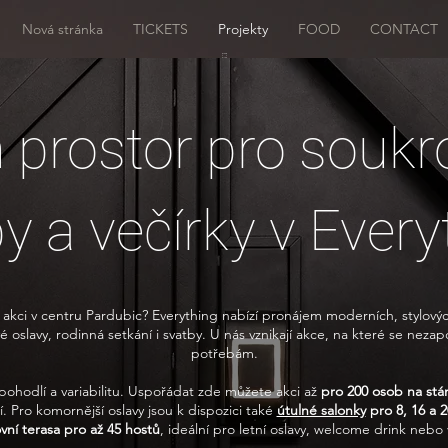
Nová stránka
TICKETS
Projekty
FOOD
CONTACT
 prostor pro soukr
y a večírky v Every
ci v centru Pardubic? Everything nabízí pronájem moderních, stylových a
oslavy, rodinná setkání i svatby. U nás vznikají akce, na které se neza
potřebám.
pohodlí a variabilitu. Uspořádat zde můžete akci až
pro 200 osob na stá
í. Pro komornější oslavy jsou k dispozici také
útulné salonky
pro 8, 16 a 
vní terasa pro až 45 hostů
, ideální pro letní oslavy, welcome drink ne