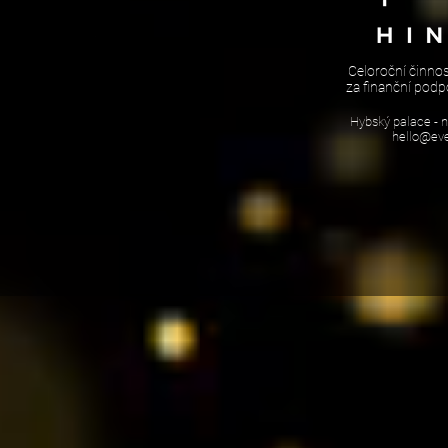
Celoroční činno
za finanční podp
Hybský palace - 
hello@eve