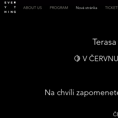
ABOUT US
PROGRAM
Nová stránka
TICKET
Terasa
🍋 V ČERVNU 
Na chvíli zapomenet
Č