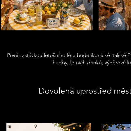
První zastávkou letošního léta bude ikonické italské P
hudby, letních drinků, výběrové káv
Dovolená uprostřed města