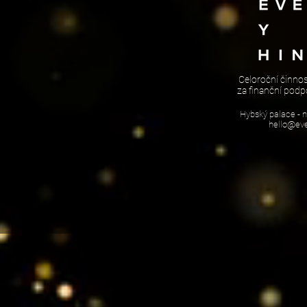
Celoroční činno
za finanční podp
Hybský palace - 
hello@eve