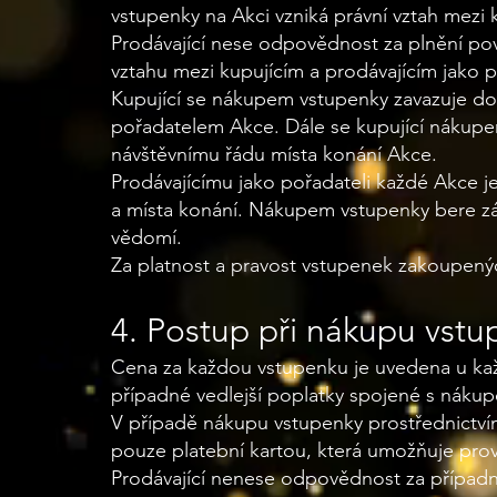
vstupenky na Akci vzniká právní vztah mezi
Prodávající nese odpovědnost za plnění povi
vztahu mezi kupujícím a prodávajícím jako
Kupující se nákupem vstupenky zavazuje dod
pořadatelem Akce. Dále se kupující nákupe
návštěvnímu řádu místa konání Akce.
Prodávajícímu jako pořadateli každé Akce j
a místa konání. Nákupem vstupenky bere zá
vědomí.
Za platnost a pravost vstupenek zakoupen
4. Postup při nákupu vst
Cena za každou vstupenku je uvedena u kaž
případné vedlejší poplatky spojené s náku
V případě nákupu vstupenky prostřednictví
pouze platební kartou, která umožňuje prov
Prodávající nenese odpovědnost za případ