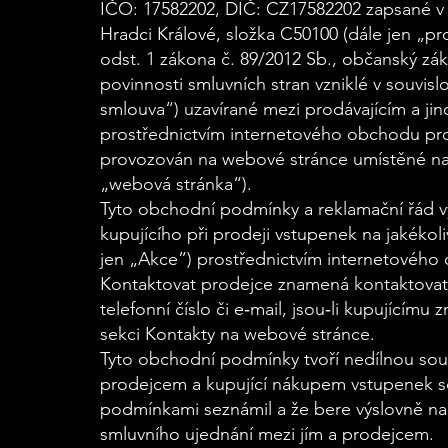
IČO: 17582202, DIČ: CZ17582202 zapsané v
Hradci Králové, složka C50100 (dále jen „pr
odst. 1 zákona č. 89/2012 Sb., občanský zá
povinnosti smluvních stran vzniklé v souvis
smlouva“) uzavírané mezi prodávajícím a jin
prostřednictvím internetového obchodu pro
provozován na webové stránce umístěné na 
„webová stránka“).
Tyto obchodní podmínky a reklamační řád vy
kupujícího při prodeji vstupenek na jakékoliv
jen „Akce”) prostřednictvím internetovéh
Kontaktovat prodejce znamená kontaktovat 
telefonní číslo či e‐mail, jsou‐li kupujícím
sekci Kontakty na webové stránce.
Tyto obchodní podmínky tvoří nedílnou sou
prodejcem a kupující nákupem vstupenek so
podmínkami seznámil a že bere výslovně na
smluvního ujednání mezi jím a prodejcem.