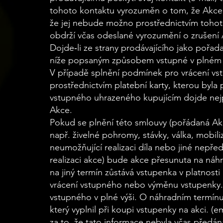
tohoto kontaktu vyrozuměn o tom, že Akce j
že jej nebude možno prostřednictvím tohot
obdrží včas odeslané vyrozumění o zrušení
Dojde‐li ze strany prodávajícího jako pořad
níže popsaným způsobem vstupné v plném 
V případě splnění podmínek pro vrácení v
prostřednictvím platební karty, kterou byl
vstupného uhrazeného kupujícím dojde nejp
Akce.
Pokud se plnění této smlouvy (pořádaná Akc
např. živelné pohromy, stávky, válka, mobil
neumožňující realizaci díla nebo jiné nepře
realizaci akce) bude akce přesunuta na náh
na jiný termín zůstává vstupenka v platnost
vrácení vstupného nebo výměnu vstupenky. 
vstupného v plné výši. O náhradním termínu
který vyplnil při koupi vstupenky na akci. 
za to, že tato informace nebyla včas předána