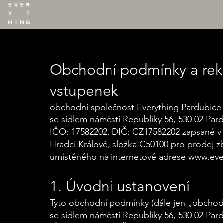
ABOUT US
PROGRAM
Nová stránka
TICKET
Obchodní podmínky a rekl
vstupenek
obchodní společnost Everything Pardubice s
se sídlem náměstí Republiky 56, 530 02 Par
IČO: 17582202, DIČ: CZ17582202 zapsané v
Hradci Králové, složka C50100 pro prodej z
umístěného na internetové adrese www.eve
1. Úvodní ustanovení
Tyto obchodní podmínky (dále jen „obchodn
se sídlem náměstí Republiky 56, 530 02 Par