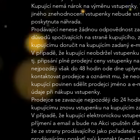
Kupující nemá nárok na výměnu vstupenky. V 
jiného znehodnocení vstupenky nebude vs
poskytnuta náhrada.
Prodávající nenese žádnou odpovědnost za
důvodů spočívajících na straně kupujícího
kupujícímu doručit na kupujícím zadaný e‐mai
V případě, že kupující neobdržel vstupenk
tj. připsání plné prodejní ceny vstupenky n
nejpozději však do 48 hodin ode dne uplynu
kontaktovat prodejce a oznámit mu, že neob
kupující povinen sdělit prodejci jméno a e‐ma
údaje při nákupu vstupenky.
Prodejce se zavazuje nejpozději do 24 hodi
kupujícímu znovu vstupenku na kupujícím z
V případě, že kupující elektronickou vstup
příjmení a email a bude na Akci vpuštěn dl
že ze strany prodávajícího jako pořadatele 
prodávajícímu poskytl svůj kontakt (e‐mail, 