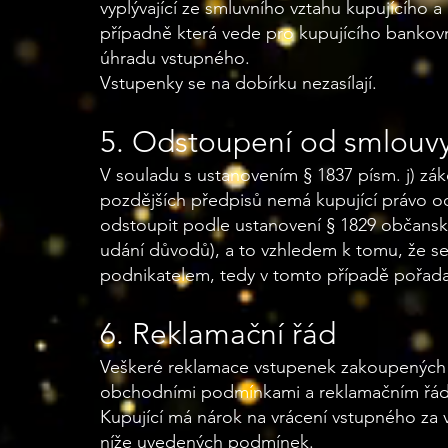
vyplývající ze smluvního vztahu kupujícího a
případně která vede pro kupujícího bankovní
úhradu vstupného.
Vstupenky se na dobírku nezasílají.
5. Odstoupení od smlouv
V souladu s ustanovením § 1837 písm. j) zák
pozdějších předpisů nemá kupující právo o
odstoupit podle ustanovení § 1829 občans
udání důvodů), a to vzhledem k tomu, že se 
podnikatelem, tedy v tomto případě pořad
6. Reklamační řád
Veškeré reklamace vstupenek zakoupených p
obchodními podmínkami a reklamačním řád
Kupující má nárok na vrácení vstupného za
níže uvedených podmínek.