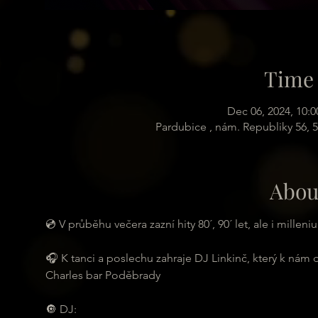
Time 
Dec 06, 2024, 10:
Pardubice , nám. Republiky 56, 
Abou
💿 V průběhu večera zazní hity 80´, 90´ let, ale i milleni
🎧 K tanci a poslechu zahraje DJ Linkinč, který k nám d
Charles bar Poděbrady
🔘 DJ: