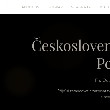
ABOUT US
PROGRAM
Nová stránka
TICKET
Českosloven
P
Fri, Oct
Přijď si zatancovat a zazpívat 
slov