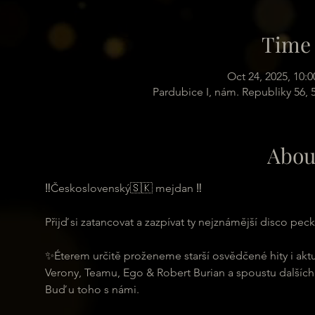
Time 
Oct 24, 2025, 10:
Pardubice I, nám. Republiky 56,
Abou
‼️Československý🇸🇰 mejdan ‼️
Přijď si zatancovat a zazpívat ty nejznámější disco pec
✨Éterem určitě proženeme starší osvědčené hity i akt
Verony, Teamu, Ego & Robert Burian a spoustu dalších
Buď u toho s námi.