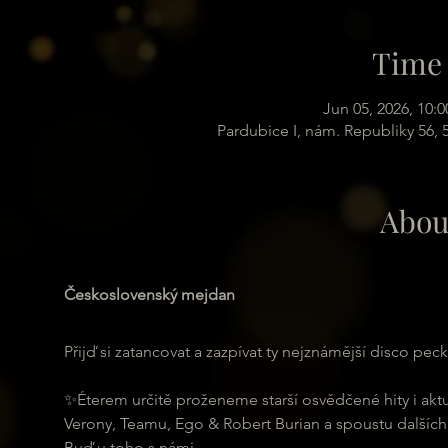
Time 
Jun 05, 2026, 10:
Pardubice I, nám. Republiky 56,
Abou
Československý mejdan
Přijď si zatancovat a zazpívat ty nejznámější disco pec
✨Éterem určitě proženeme starší osvědčené hity i akt
Verony, Teamu, Ego & Robert Burian a spoustu dalších
Buď u toho s námi.