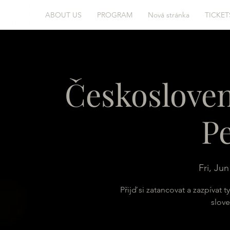
ABOUT US
PROGRAM
Nová stránka
TICKET
Českosloven
P
Fri, Jun
Přijď si zatancovat a zazpívat 
slov