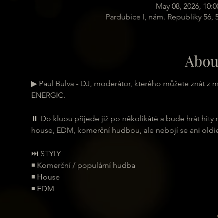
May 08, 2026, 10:
Pardubice I, nám. Republiky 56,
Abou
▶ Paul Bulva - DJ, moderátor, kterého můžete znát z 
ENERGIC.
⏸ Do klubu přijede již po několikáté a bude hrát hity
house, EDM, komerční hudbou, ale nebojí se ani oldies
⏭ STYLY
◾ Komerční / populární hudba
◾ House
◾ EDM