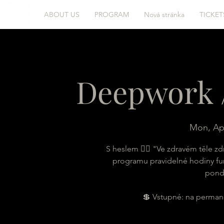
ABOUT US
PROGRAM
Nová stránka
TICKET
Deepwork 
Mon, Ap
S heslem 🏋‍♀ "Ve zdravém těle z
programu pravidelné hodiny fu
pondě
💲 Vstupné: na permane