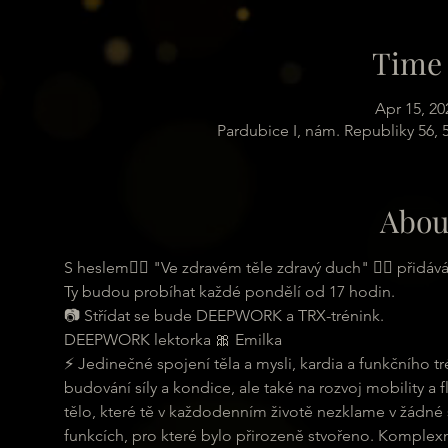
Time 
Apr 15, 20
Pardubice I, nám. Republiky 56,
Abou
S heslem🏋️‍♂️ "Ve zdravém těle zdravý duch" 🏋️‍♂️ př
Ty budou probíhat každé pondělí od 17 hodin.

📷 Střídat se bude DEEPWORK a TRX-trénink.
DEEPWORK lektorka 🎀 Emilka

⚡ Jedinečné spojení těla a mysli, kardia a funkčního t
budování síly a kondice, ale také na rozvoj mobility a f
tělo, které tě v každodenním životě nezklame v žádné s
funkcích, pro které bylo přirozeně stvořeno. Komplexní