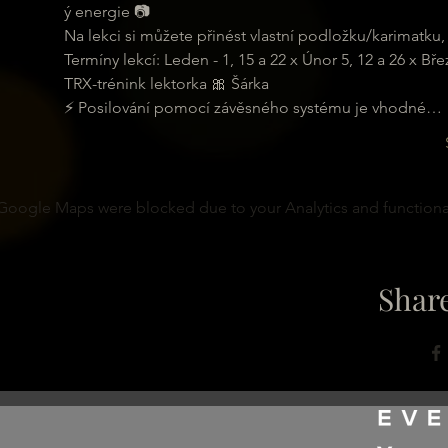
ý energie 📷

Na lekci si můžete přinést vlastní podložku/karimatku, 
Termíny lekcí: Leden - 1, 15 a 22 x Únor 5, 12 a 26 x Bře
TRX-trénink lektorka 🎀 Šárka

⚡ Posilování pomocí závěsného systému je vhodné…
Google Maps were blocked due to your Analytics and functional
Share