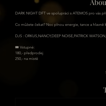
Abou
DARK NIGHT DFT ve spolupráci s ATEMOS pro vás př
Co můžete čekat? Noc plnou energie, tance a hlavně kv
DJS : ORKUS,NANCY,DEEP NOISE,PATRICK WATSON
🎟 Vstupné: 
180,- předprodej
250,- na místě