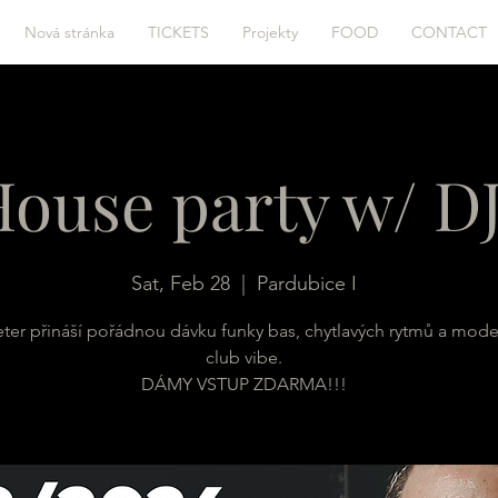
Nová stránka
TICKETS
Projekty
FOOD
CONTACT
ouse party w/ DJ
Sat, Feb 28
  |  
Pardubice I
ter přináší pořádnou dávku funky bas, chytlavých rytmů a mod
club vibe.
DÁMY VSTUP ZDARMA!!!