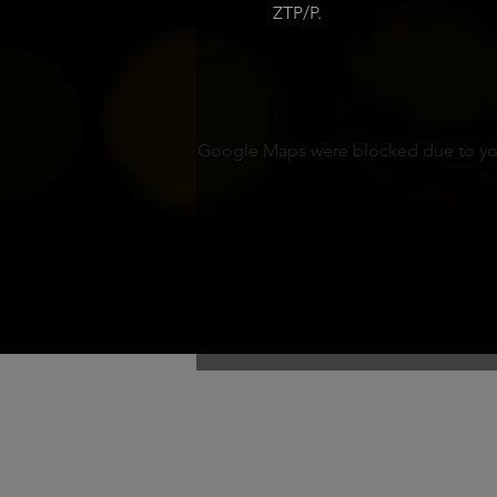
ZTP/P.
Google Maps were blocked due to your