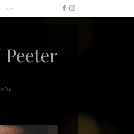
Více
 Peeter
erního