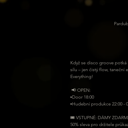
Pardub
Když se disco groove potká s
sílu – jen čistý flow, tanečn
Everything!
 📢 OPEN:
▪️Door 18:00
▪️Hudební produkce 22:00 - 0
🎟 VSTUPNÉ: DÁMY ZDARMA
50% sleva pro držitele průka