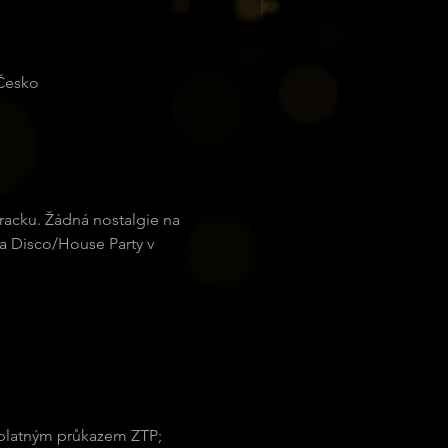
 Česko
racku. Žádná nostalgie na 
na Disco/House Party v 
 platným průkazem ZTP; 