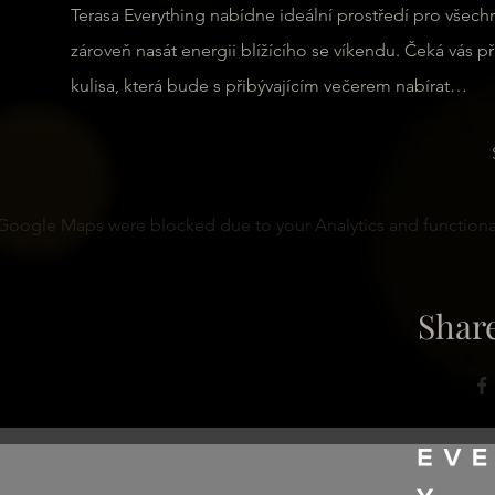
Terasa Everything nabídne ideální prostředí pro všechny
zároveň nasát energii blížícího se víkendu. Čeká vás
kulisa, která bude s přibývajícím večerem nabírat…
Google Maps were blocked due to your Analytics and functional
Share