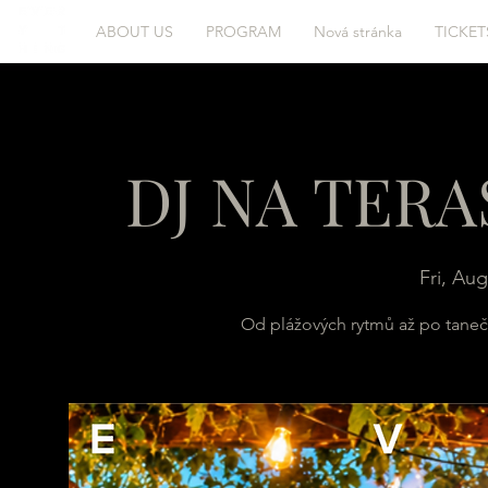
ABOUT US
PROGRAM
Nová stránka
TICKET
DJ NA TERA
Fri, Aug
Od plážových rytmů až po tanečn