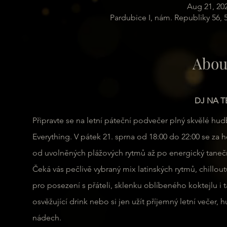
Aug 21, 20
Pardubice I, nám. Republiky 56,
Abou
DJ NA T
Připravte se na letní páteční podvečer plný skvělé hu
Everything. V pátek 21. sprna od 18:00 do 22:00 se za 
od uvolněných plážových rytmů až po energický taneční
Čeká vás pečlivě vybraný mix latinských rytmů, chilloutu
pro posezení s přáteli, sklenku oblíbeného koktejlu i 
osvěžující drink nebo si jen užít příjemný letní veče
nádech.