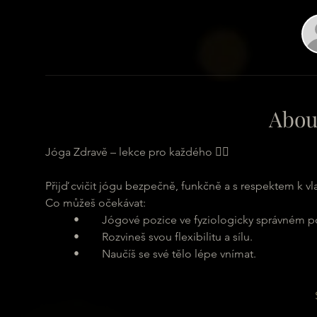
Abou
Jóga Zdravě – lekce pro každého 🧘‍♂️
Přijď cvičit jógu bezpečně, funkčně a s respektem k vl
Co můžeš očekávat:
	•	Jógové pozice ve fyziologicky správném pos
	•	Rozvineš svou flexibilitu a sílu.
	•	Naučíš se své tělo lépe vnímat.