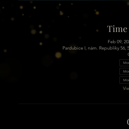
Time 
Feb 09, 20
Pardubice I, nám. Republiky 56,
Mon
Mon
Mon
Vie