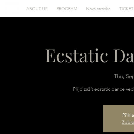
ABOUT US
PROGRAM
Nová stránka
TICKET
Ecstatic D
Thu, Se
Přijď zažít ecstatic dance 
Přihl
Zobraz