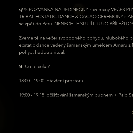
🌿✨ POZVÁNKA NA JEDINEČNÝ závěrečný VEČER PL
TRIBAL ECSTATIC DANCE & CACAO CEREMONY s AMARU (P
se zpět do Peru. NENECHTE SI UJÍT TUTO PŘÍLEŽITOST
Zveme tě na večer svobodného pohybu, hlubokého propoj
ecstatic dance vedený šamanským umělcem Amaru z Pe
pohyb, hudbu a rituál. 
💫 Co tě čeká?
18:00 - 19:00  otevření prostoru
19:00 - 19:15  očišťování šamanským bubnem + Palo 