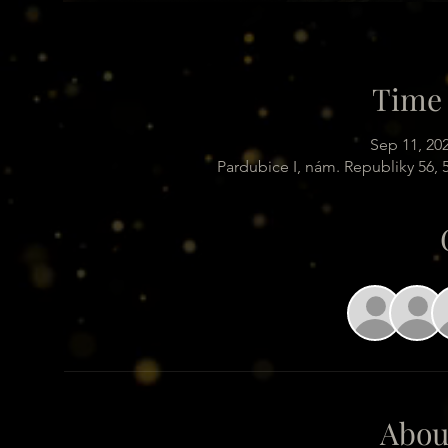
Time 
Sep 11, 20
Pardubice I, nám. Republiky 56,
Abou