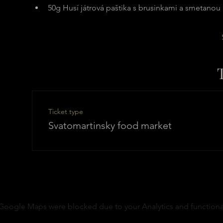
50g Husí játrová paštika s brusinkami a smetanou
Ticket type
Svatomartinsky food market
Google Maps were blocked due to your Analytics and functional