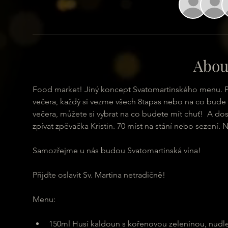
Abou
Food market! Jiný koncept Svatomartinského menu. Při
večera, každý si vezme všech 8tapas nebo na co bud
večera, můžete si vybrat na co budete mít chuť!  A do
zpívat zpěvačka Kristin. 70 míst na stání nebo sezení. 
Samozřejme u nás budou Svatomartinská vína! 
Přijďte oslavit Sv. Martina netradičně!
Menu:
150ml Husí kaldoun s kořenovou zeleninou, nudl