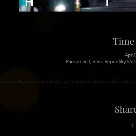
Time 
Apr 0
Pardubice I, nám. Republiky 56,
Google Maps were blocked due to your Analytics and functional
Share