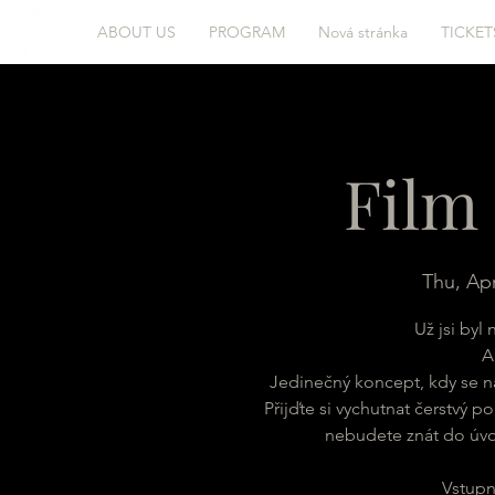
ABOUT US
PROGRAM
Nová stránka
TICKET
Film
Thu, Ap
Už jsi byl
A
Jedinečný koncept, kdy se n
Přijďte si vychutnat čerstvý po
nebudete znát do úvod
Vstupn