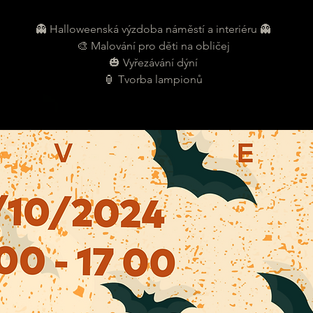
👻 Halloweenská výzdoba náměstí a interiéru 👻
🎨 Malování pro děti na obličej
🎃 Vyřezávání dýní
🏮 Tvorba lampionů