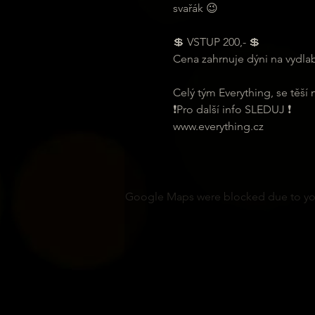
svařák 😉
💲 VSTUP 200,- 💲
Cena zahrnuje dýni na vydla
Celý tým Everything, se těší 
❗️Pro další info SLEDUJ ❗️
www.everything.cz
Google Maps were blocked due to your