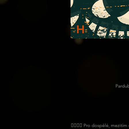
Pardub
🙆‍♂️💁‍♀️ Pro dospělé, mezit