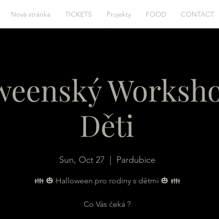
Nová stránka
TICKETS
Projekty
FOOD
CONTACT
weenský Worksh
Děti
Sun, Oct 27
  |  
Pardubice
👪 🎃 Halloween pro rodiny s dětmi 🎃 👪
Co Vás čeká ?