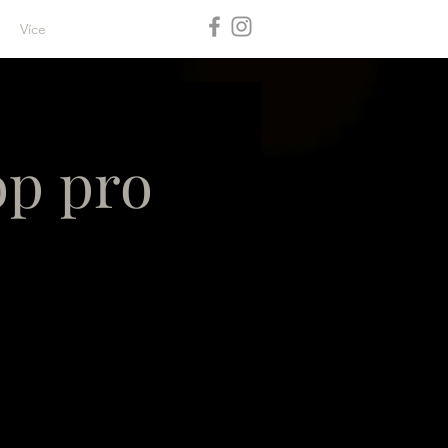
Více
op pro