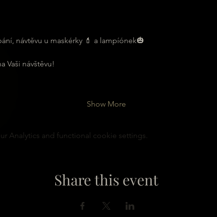
bání, návtěvu u maskérky 💄 a lampíónek🎃
na Vaši návštěvu!
Show More
 Analytics and functional cookie settings.
Share this event