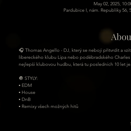
May 02, 2025, 10:
Pardubice I, nám. Republiky 56,
Abou
🎧 Thomas Angello - DJ, který se nebojí přitvrdit a vz
libereckého klubu Lípa nebo poděbradského Charles Ba
nejlepší klubovou hudbu, která tu posledních 10 let je
🔘 STYLY:
▪ EDM
▪ House
▪ DnB
▪ Remixy všech možných hitů 