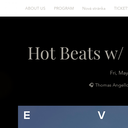
ABOUT US
PROGRAM
Nová stránka
TICKET
Hot Beats w/
Fri, May
🎧 Thomas Angello -