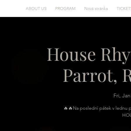
ABOUT US
PROGRAM
Nová stránka
TICKET
House Rhy
Parrot, 
Fri, Jan
🔥🔥Na poslední pátek v lednu 
HOU