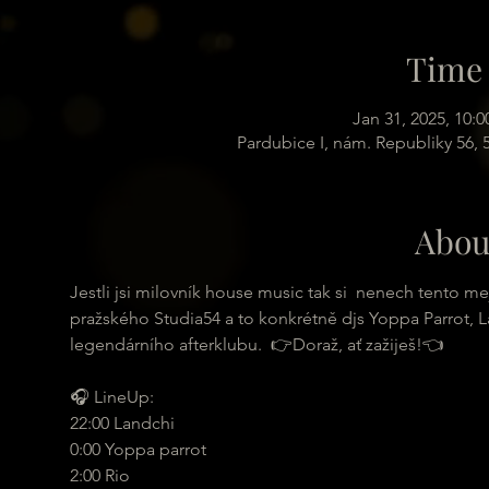
Time 
Jan 31, 2025, 10:
Pardubice I, nám. Republiky 56,
Abou
Jestli jsi milovník house music tak si  nenech tento mej
pražského Studia54 a to konkrétně djs Yoppa Parrot, La
legendárního afterklubu.  👉Doraž, ať zažiješ!👈
🎧 LineUp:
22:00 Landchi
0:00 Yoppa parrot
2:00 Rio