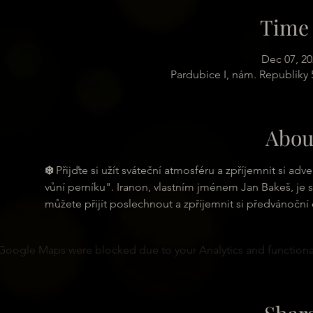
Time 
Dec 07, 20
Pardubice I, nám. Republiky 
Abou
❄️ 
Přijďte si užít sváteční atmosféru a zpříjemnit si ad
vůní perníku". Iranon, vlastním jménem Jan Bakeš, je sk
můžete přijít poslechnout a zpříjemnit si předvánoční 
Google Maps were blocked due to your Analytics and functional