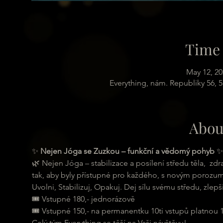
Time 
May 12, 20
Everything, nám. Republiky 56, 
Abou
✨ 
Nejen Jóga se Zuzkou – funkční a vědomý pohyb
 ✨
🌿 Nejen Jóga – stabilizace a posílení středu těla,  z
tak, aby byly přístupné pro každého, s novým porozumě
Uvolni, Stabilizuj, Opakuj. Dej sílu svému středu, zlepš
🎟 Vstupné 180,- jednorázově
🎟 Vstupné 150,- na permanentku 10ti vstupů platnou 
Celý tým Everything se těší na Vaši návštěvu!