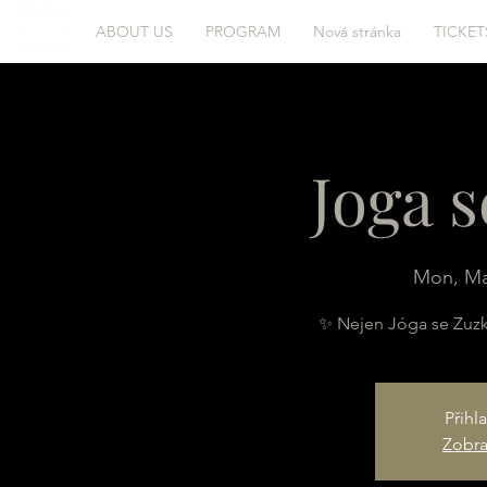
ABOUT US
PROGRAM
Nová stránka
TICKET
Joga 
Mon, Ma
✨ Nejen Jóga se Zuz
Přihl
Zobraz