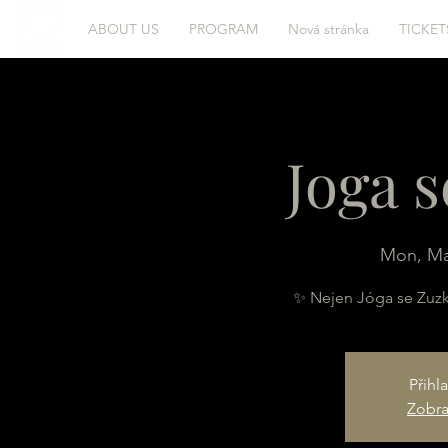
ABOUT US
PROGRAM
Nová stránka
TICKET
Joga 
Mon, Ma
✨ Nejen Jóga se Zuz
Přihl
Zobraz