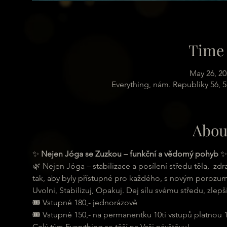
Time 
May 26, 20
Everything, nám. Republiky 56, 
Abou
✨ 
Nejen Jóga se Zuzkou – funkční a vědomý pohyb
 ✨
🌿 Nejen Jóga – stabilizace a posílení středu těla,  z
tak, aby byly přístupné pro každého, s novým porozumě
Uvolni, Stabilizuj, Opakuj. Dej sílu svému středu, zlepš
🎟 Vstupné 180,- jednorázově
🎟 Vstupné 150,- na permanentku 10ti vstupů platnou 
Celý tým Everything se těší na Vaši návštěvu!