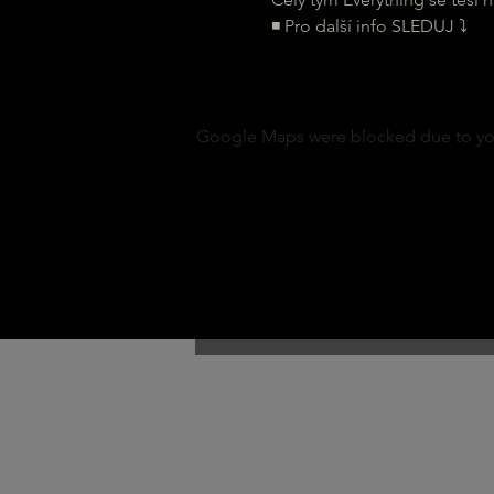
◾ Pro další info SLEDUJ ⤵
Google Maps were blocked due to your