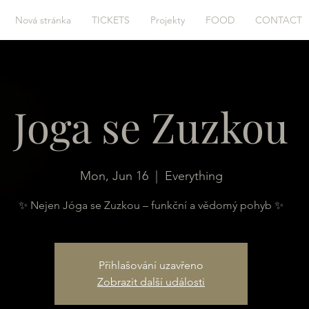
Nová stránka
TICKETS
Projekty
FOOD
CONTACT
Joga se Zuzkou
Mon, Jun 16
  |  
Everything
✨ Nejen Jóga se Zuzkou – funkční a vědomý pohyb ✨
Přihlašování uzavřeno
Zobrazit další události