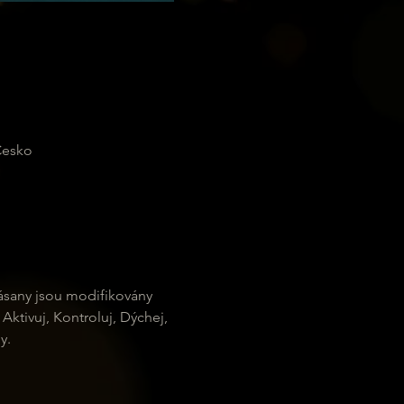
Česko
 ásany jsou modifikovány 
ktivuj, Kontroluj, Dýchej, 
y.