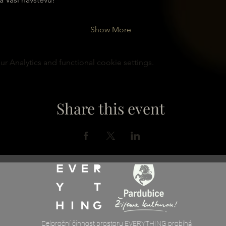
Show More
 Analytics and functional cookie settings.
Share this event
Celoroční činnost prostoru EVERYTHING probíhá