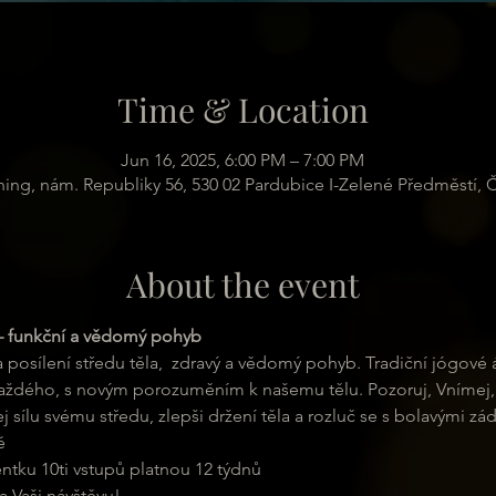
Time & Location
Jun 16, 2025, 6:00 PM – 7:00 PM
hing, nám. Republiky 56, 530 02 Pardubice I-Zelené Předměstí, 
About the event
– funkční a vědomý pohyb
a posílení středu těla,  zdravý a vědomý pohyb. Tradiční jógové
každého, s novým porozuměním k našemu tělu. Pozoruj, Vnímej, A
ej sílu svému středu, zlepši držení těla a rozluč se s bolavými zád
ě
ntku 10ti vstupů platnou 12 týdnů
a Vaši návštěvu!