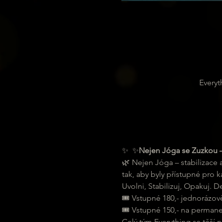
Everyt
✨ 
 ✨
Nejen Jóga se Zuzkou 
🌿 Nejen Jóga – stabilizace 
tak, aby byly přístupné pro 
Uvolni, Stabilizuj, Opakuj. D
🎟 Vstupné 180,- jednorázov
🎟 Vstupné 150,- na permane
Celý tým Everything se těší n