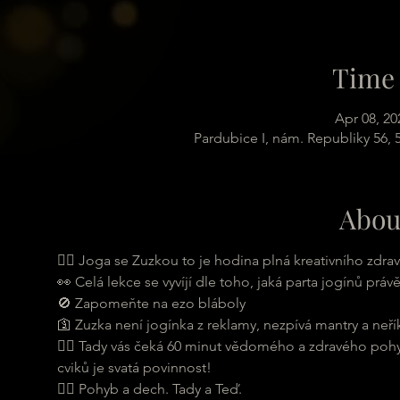
Time 
Apr 08, 20
Pardubice I, nám. Republiky 56,
Abou
🧘‍♀ Joga se Zuzkou to je hodina plná kreativního zdra
👀 Celá lekce se vyvíjí dle toho, jaká parta jogínů právě
🚫 Zapomeňte na ezo bláboly
🛐 Zuzka není jogínka z reklamy, nezpívá mantry a neří
🤸‍♂ Tady vás čeká 60 minut vědomého a zdravého pohy
cviků je svatá povinnost!
🏃‍♂ Pohyb a dech. Tady a Teď. 