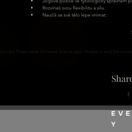
	•	Jógové pozice ve fyziologicky správném pos
	•	Rozvineš svou flexibilitu a sílu.
	•	Naučíš se své tělo lépe vnímat.
Google Maps were blocked due to your Analytics and functional
Share