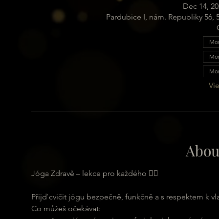
Dec 14, 20
Pardubice I, nám. Republiky 56,
Mon
Mon
Mon
Vie
Abou
Jóga Zdravě – lekce pro každého 🧘‍♂️
Přijď cvičit jógu bezpečně, funkčně a s respektem k vl
Co můžeš očekávat: