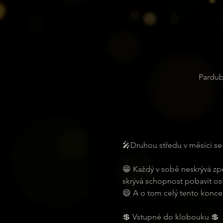
Pardub
🎤Druhou středu v měsíci s
😁 Každý v sobě neskrývá zp
skrývá schopnost pobavit ost
😄 A o tom celý tento koncept
💲 Vstupné do klobouku 💲