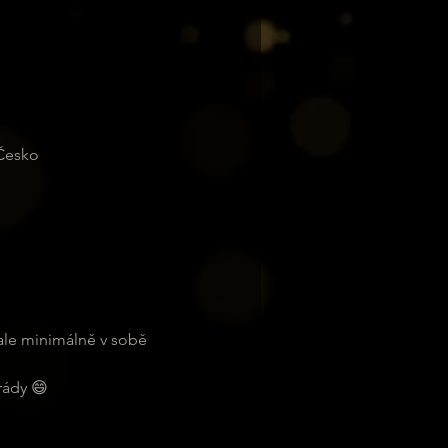
 Česko
ale minimálně v sobě 
rády 😄