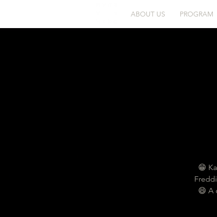
ABOUT US
PROGRAM
😁 Ka
Freddi
😄 A 