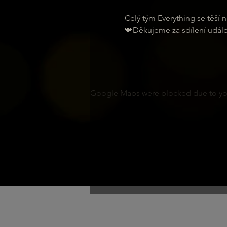
Celý tým Everything se těší n
📯Děkujeme za sdílení událo
Google Maps were blocked due to your