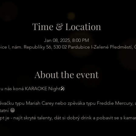
Time & Location
Jan 08, 2025, 8:00 PM
ice I, nám. Republiky 56, 530 02 Pardubice I-Zelené Předměstí,
About the event
e u nás koná KARAOKE Night🎤
ěvačku typu Mariah Carey nebo zpěváka typu Freddie Mercury, 
atní 😁
 je - najít skryté talenty, dát si dobrý drink a pobavit se s kama