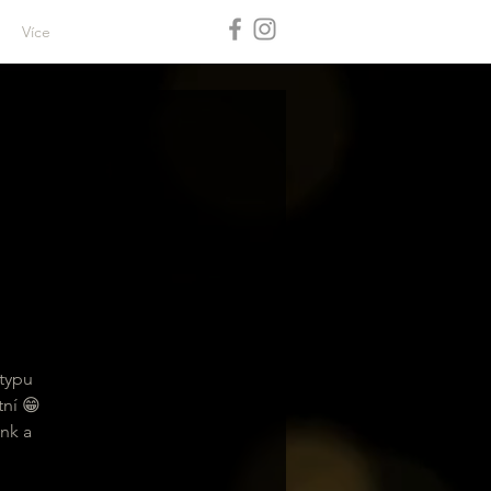
Více
typu
tní 😁
ink a