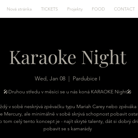
Nová stránka
TICKETS
Projekty
FOOD
CONTACT
Karaoke Night
Wed, Jan 08
  |  
Pardubice I
🎤Druhou středu v měsíci se u nás koná KARAOKE Night🎤
ždý v sobě neskrývá zpěvačku typu Mariah Carey nebo zpěváka 
e Mercury, ale minimálně v sobě skrývá schopnost pobavit osta
o tom celý tento koncept je - najít skryté talenty, dát si dobrý dr
pobavit se s kamarády