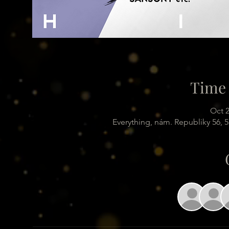
Time 
Oct 2
Everything, nám. Republiky 56, 