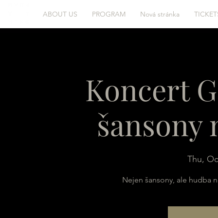
ABOUT US
PROGRAM
Nová stránka
TICKET
Koncert G
šansony 
Thu, Oc
Nejen šansony, ale hudba n