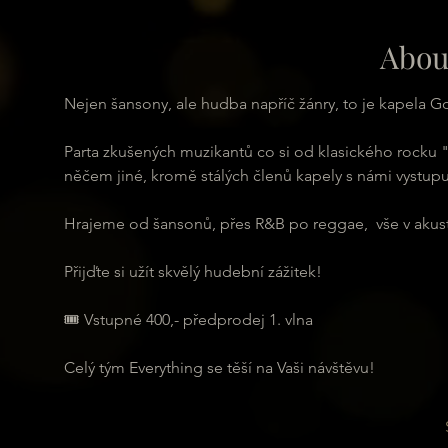
Abou
Nejen šansony, ale hudba napříč žánry, to je kapela G
Parta zkušených muzikantů co si od klasického rocku "
něčem jiné, kromě stálých členů kapely s námi vystupuj
Hrajeme od šansonů, přes R&B po reggae,  vše v akusti
Přijďte si užít skvělý hudební zážitek! 
🎟 Vstupné 400,- předprodej 1. vlna
Celý tým Everything se těší na Vaši návštěvu!