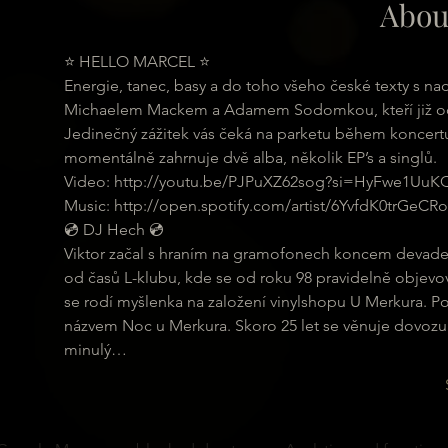
Abou
⭐ HELLO MARCEL ⭐
Energie, tanec, basy a do toho všeho české texty s nad
Michaelem Mackem a Adamem Sodomkou, kteří již od r
Jedinečný zážitek vás čeká na parketu během koncertu i 
momentálně zahrnuje dvě alba, několik EP’s a singlů.
​​Video: http://youtu.be/PJPuXZ62sog?si=HyFwe1Uu
Music: http://open.spotify.com/artist/6YvfdK0trG
💿 DJ Hech 💿
Viktor začal s hraním na gramofonech koncem devades
od časů L-klubu, kde se od roku 98 pravidelně objevov
se rodí myšlenka na založení vinylshopu U Merkura. Po
názvem Noc u Merkura. Skoro 25 let se věnuje dovozu e
minulý…