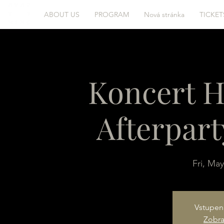
ABOUT US
PROGRAM
Nová stránka
TICKET
Koncert H
Afterpart
Fri, May
Vstupen
Zobraz