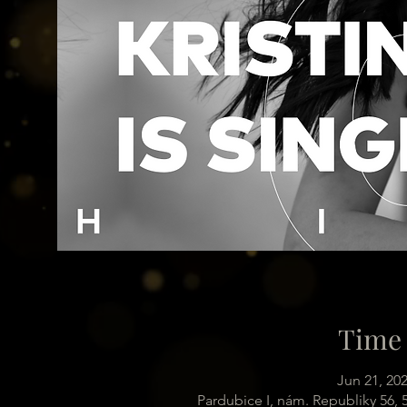
Time 
Jun 21, 20
Pardubice I, nám. Republiky 56,