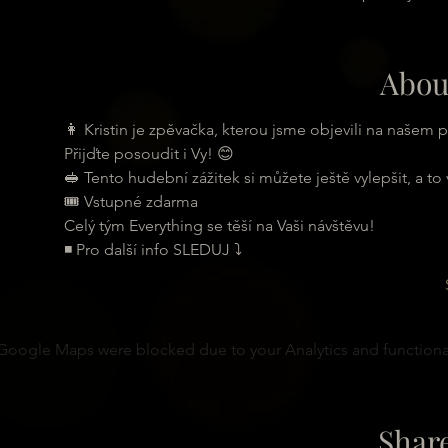
Abou
👩 Kristin je zpěvačka, kterou jsme objevili na našem p
Přijďte posoudit i Vy! 😊
🥪 Tento hudební zážitek si můžete ještě vylepšit, a to
🎟 Vstupné zdarma
Celý tým Everything se těší na Vaši návštěvu!
◾ Pro další info SLEDUJ ⤵
Google Maps were blocked due to your Analytics and functional
Share