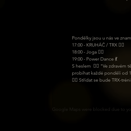
Pondělky jsou u nás ve znam
17:00 - KRUHÁČ / TRX 🏋️‍♂️
18:00 - Joga 🧘‍♀️
19:00 - Power Dance 💃
S heslem  🏋️‍♂️ "Ve zdravém
probíhat každé pondělí od 1
🏋️‍♂️ Střídat se bude TRX-tré
Google Maps were blocked due to your