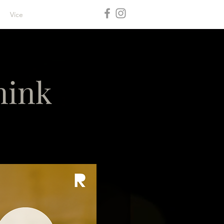
Více
nink