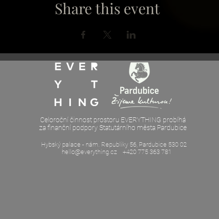
Share this event
Celoroční činnost prostoru EVERYTHING probíhá
za finanční podpory Statutárního města Pardubice
Hybský palace - nám. Republiky 56, Pardubice 530 02
hello@everything.cz
+420 775 363 781