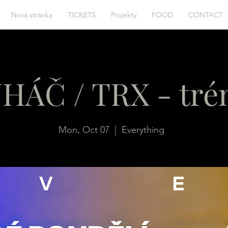
Nová stránka
TICKETS
Projekty
FOOD
CONTACT
HÁČ / TRX - tré
Mon, Oct 07
  |  
Everything