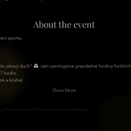
About the event
ení sportu.
 těle zdravý duch" 👻  vám servírujeme pravidelné hodiny funkční
7 hodin.
nink a kruháč
Show More
 Analytics and functional cookie settings.