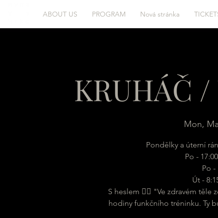
ABOUT US
PROGRAM
Nová stránka
TICKET
KRUHÁČ / 
Mon, Ma
Pondělky a úterní rá
Po - 17:00
Po - 
Út - 8:
S heslem 🏋️‍♂️ "Ve zdravém těle