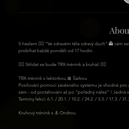
Abou
S heslem 🏋️‍♂️ "Ve zdravém těle zdravý duch" 👻 vám s
probíhat každé pondělí od 17 hodin.
🏋️‍♂️ Střídat se bude TRX-trénink a kruháč 🏋️‍♂️
TRX-trénink s lektorkou 🎀 Šárkou
Posilování pomocí závěsného systému je vhodné pro zač
sám - od protahování až po "pořádný nářez" ! Jedná se
Termíny lekcí: 6.1. / 20.1. / 10.2. / 24.2. / 3.3. / 17.3. / 31.3.
Kruhový trénink s ⚓ Ondrou