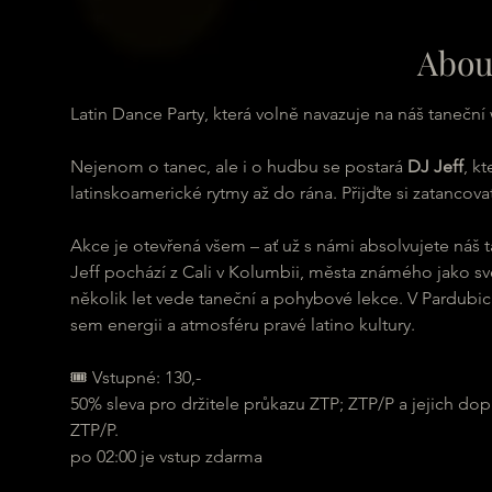
Abou
Latin Dance Party, která volně navazuje na náš taneční
Nejenom o tanec, ale i o hudbu se postará 
DJ Jeff
, k
latinskoamerické rytmy až do rána. Přijďte si zatancovat
Akce je otevřená všem – ať už s námi absolvujete náš
Jeff pochází z Cali v Kolumbii, města známého jako svě
několik let vede taneční a pohybové lekce. V Pardubic
sem energii a atmosféru pravé latino kultury. 
🎟 Vstupné: 130,-
50% sleva pro držitele průkazu ZTP; ZTP/P a jejich do
ZTP/P.
po 02:00 je vstup zdarma