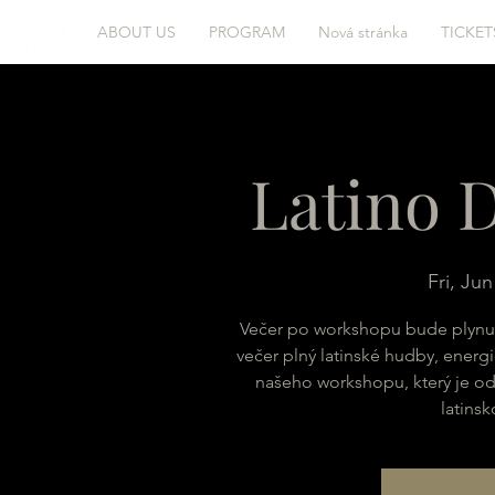
ABOUT US
PROGRAM
Nová stránka
TICKET
Latino 
Fri, Jun
Večer po workshopu bude plynul
večer plný latinské hudby, energ
našeho workshopu, který je od
latins