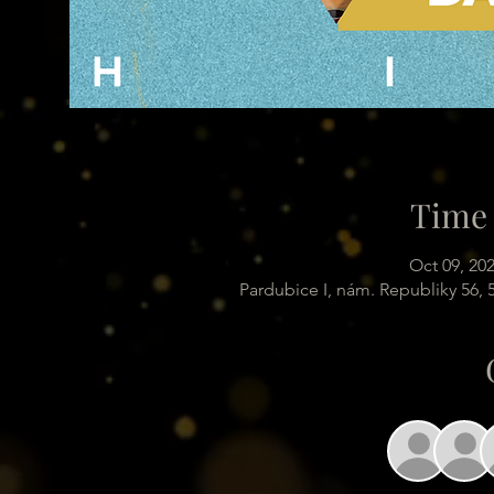
Time 
Oct 09, 20
Pardubice I, nám. Republiky 56,