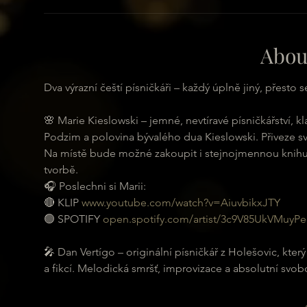
Abou
Dva výrazní čeští písničkáři – každý úplně jiný, přest
🌸 Marie Kieslowski – jemné, nevtíravé písničkářství, k
Podzim a polovina bývalého dua Kieslowski. Přiveze sv
Na místě bude možné zakoupit i stejnojmennou knihu,
tvorbě.
🎧 Poslechni si Marii:
🔴 KLIP 
www.youtube.com/watch?v=AiuvbikxJTY
🟢 SPOTIFY 
open.spotify.com/artist/3c9V85UkVMuyP
🎤 Dan Vertígo – originální písničkář z Holešovic, který
a fikcí. Melodická smršť, improvizace a absolutní svo