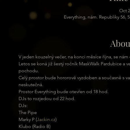
Oct 2
Everything, nám. Republiky 56, 
Abou
V jeden kouzelný večer, na konci měsíce října, se nám 
Letos se koná již šestý ročník MaskWalk Pardubice a ve
pochodu.
Celý prostor bude hororově vyzdoben a současně s v
neskutečná.
Prostor Everything bude otevřen od 18 hod.

DJs to rozjedou od 22 hod.
DJs:

The Pipe

Marky P (
Jackin.cz
)

Klubo (Radio B)