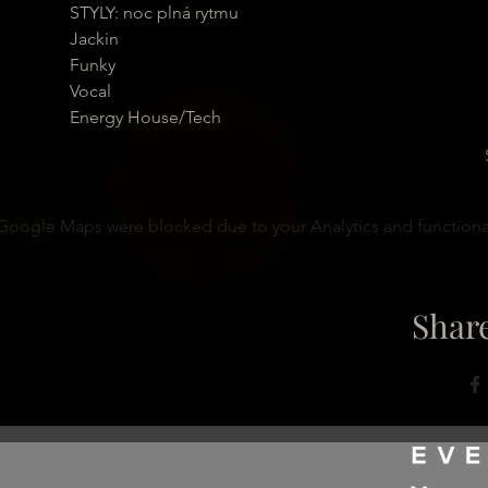
STYLY: noc plná rytmu

Jackin

Funky

Vocal

Energy House/Tech
Google Maps were blocked due to your Analytics and functional
Share