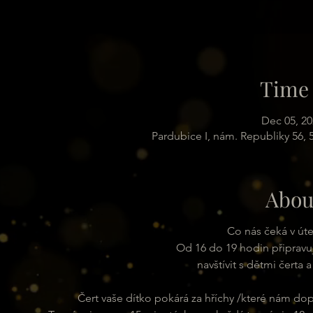
Time 
Dec 05, 20
Pardubice I, nám. Republiky 56,
Abou
Co nás čeká v út
Od 16 do 19 hodin připravu
navštívit s dětmi čerta 
Čert vaše dítko pokárá za hříchy /které nám do