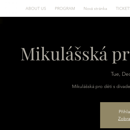
ABOUT US
PROGRAM
Nová stránka
TICKET
Mikulášská pr
Tue, De
Mikulášská pro děti s divad
Přihl
Zobraz