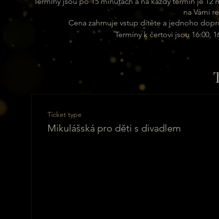
Termíny jsou po 15 minutách a na každý termín je 12 m
na Vámi re
Cena zahrnuje vstup dítěte a jednoho dopr
Termíny k čertovi jsou 16:00, 16
Poté můžete zajít za Mikulášem, který bude všeobecně 
můžete jít kdykoli v č
Máme připravený také doprovodný
představení od 17:00 s názvem "O hl
Ticket type
Těšit se můžete na t
Mikulášská pro děti s divadlem
Veškerá nabídka baru a kuchy