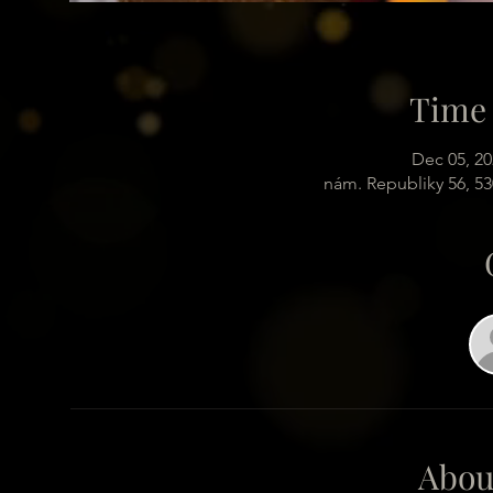
Time 
Dec 05, 20
nám. Republiky 56, 5
Abou