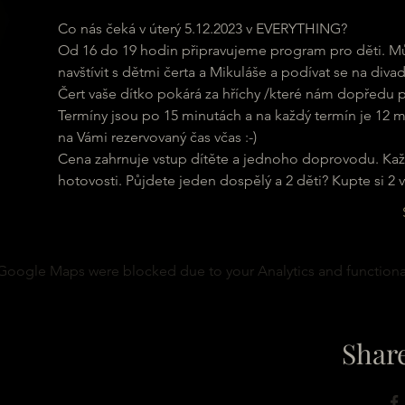
Co nás čeká v úterý 5.12.2023 v EVERYTHING?
Od 16 do 19 hodin připravujeme program pro děti. Můž
navštívit s dětmi čerta a Mikuláše a podívat se na divad
Čert vaše dítko pokárá za hříchy /které nám dopředu p
Termíny jsou po 15 minutách a na každý termín je 12 mí
na Vámi rezervovaný čas včas :-)
Cena zahrnuje vstup dítěte a jednoho doprovodu. Každý
hotovosti. Půjdete jeden dospělý a 2 děti? Kupte si 2 
Google Maps were blocked due to your Analytics and functional
Share