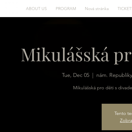
ABOUT US
PROGRAM
Nová stránka
TICKET
Mikulášská pr
Tue, Dec 05
  |  
nám. Republiky
Mikulášská pro děti s divad
Tento te
Zobraz