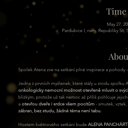
Time 
May 27, 20
Pardubice I, nám. Republiky 56,
Abou
Spolek Atena zve na setkání plné inspirace a pohody 
Jedna z prvních myšlenek, které stály u zrodu spolku 
onkologicky nemocní možnost otevřeně mluvit o svýc
blízkým, protože už tak nemoc až příliš pohlcuje jejich
a 
otevřou dveře i srdce všem pocitům
 - smutek, vztek
zábran, bez studu, žádné téma není tabu.
Hostem květnového setkání bude 
ALENA PANCHÁRT