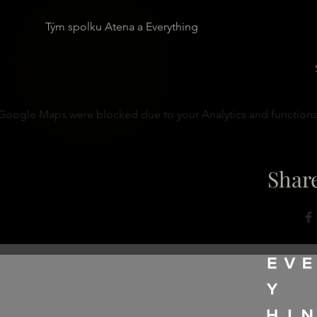
Tým spolku Atena a Everything
Google Maps were blocked due to your Analytics and functional
Share