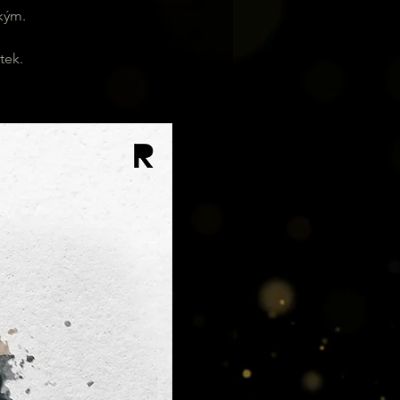
kým.
tek.