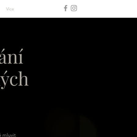
Více
ání
ných
 mluvit