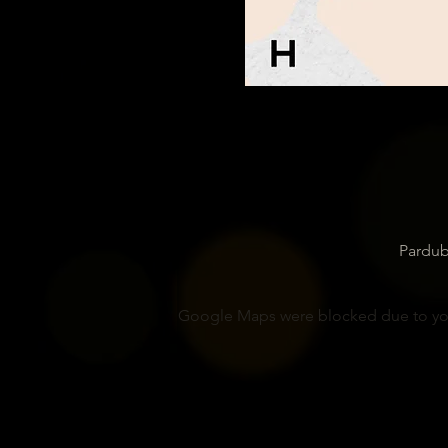
Pardub
Google Maps were blocked due to your