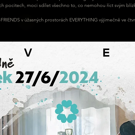
ch pocitech, moci sdílet všechno to, co nemohou říct svým blíz
FRIENDS v úžasných prostorách EVERYTHING výjimečně ve čtvr