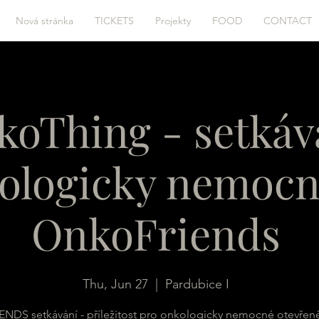
Nová stránka
TICKETS
Projekty
FOOD
CONTACT
koThing - setkáv
ologicky nemoc
OnkoFriends
Thu, Jun 27
  |  
Pardubice I
NDS setkávání - příležitost pro onkologicky nemocné otevřeně