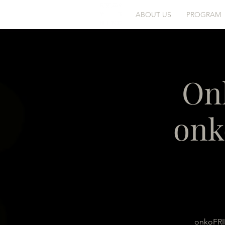
ABOUT US
PROGRAM
On
onk
onkoFRIE