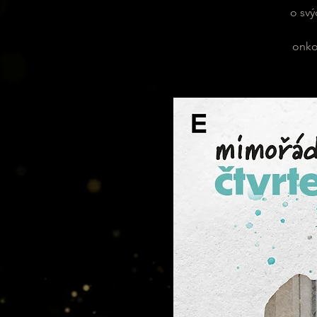
o svý
onko