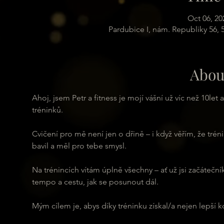
Oct 06, 20
Pardubice I, nám. Republiky 56,
Abou
Ahoj, jsem Petr a fitness je mojí vášní už víc než 10le
tréninků.
Cvičení pro mě není jen o dřině – i když věřím, že trén
bavil a měl pro tebe smysl.
Na trénincích vítám úplně všechny – ať už jsi začátečn
tempo a cestu, jak se posunout dál.
Mým cílem je, abys díky tréninku získal/a nejen lepší ko