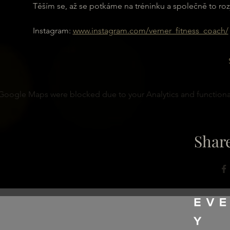
Těším se, až se potkáme na tréninku a společně to r
Instagram: 
www.instagram.com/verner_fitness_coach/
Google Maps were blocked due to your Analytics and functional
Share