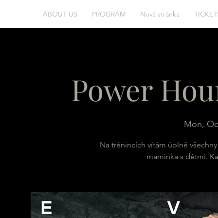
ABOUT US
PROGRAM
Nová stránka
TICKET
Power Hour
Mon, Oc
Na trénincích vítám úplně všechny 
maminka s dětmi. Ka